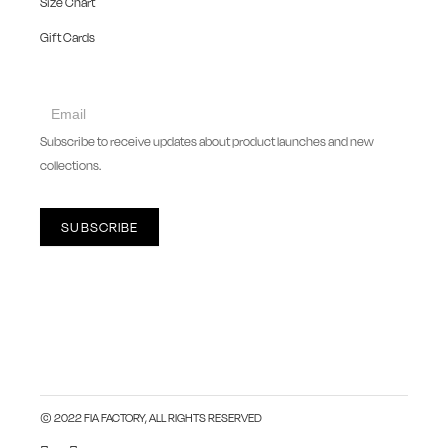
Size Chart
Gift Cards
collect
newsletter
Subscribe to receive updates about product launches and new
collections.
SUBSCRIBE
© 2022 FIA FACTORY, ALL RIGHTS RESERVED