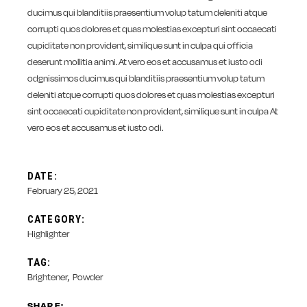
ducimus qui blanditiis praesentium volup tatum deleniti atque
corrupti quos dolores et quas molestias excepturi sint occaecati
cupiditate non provident, similique sunt in culpa qui officia
deserunt mollitia animi. At vero eos et accusamus et iusto odi
odgnissimos ducimus qui blanditiis praesentium volup tatum
deleniti atque corrupti quos dolores et quas molestias excepturi
sint occaecati cupiditate non provident, similique sunt in culpa At
vero eos et accusamus et iusto odi.
DATE:
February 25, 2021
CATEGORY:
Highlighter
TAG:
Brightener
Powder
SHARE: