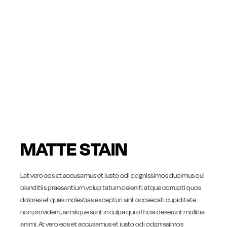
MATTE STAIN
Lat vero eos et accusamus et iusto odi odgnissimos ducimus qui
blanditiis praesentium volup tatum deleniti atque corrupti quos
dolores et quas molestias excepturi sint occaecati cupiditate
non provident, similique sunt in culpa qui officia deserunt mollitia
animi. At vero eos et accusamus et iusto odi odgnissimos