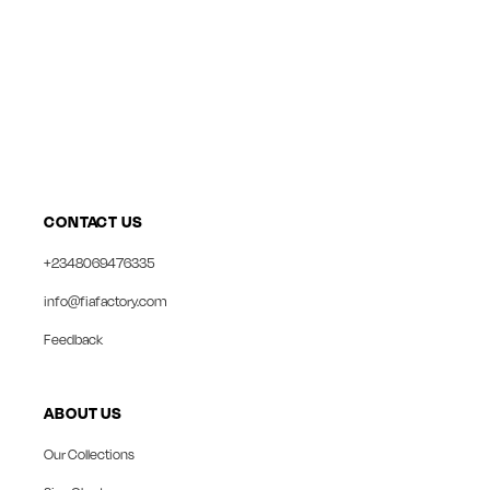
CONTACT US
+2348069476335
info@fiafactory.com
Feedback
ABOUT US
Our Collections